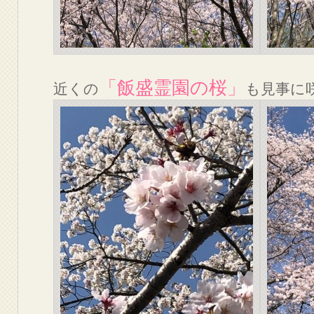
「飯盛霊園の桜」
近くの
も見事に